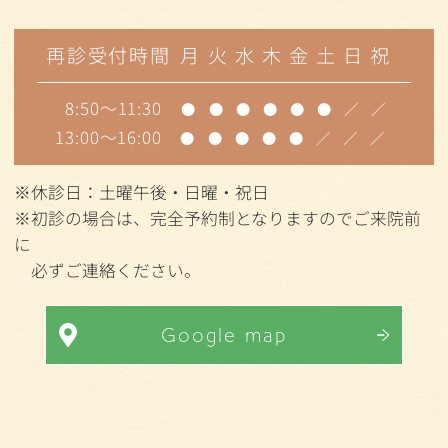
再診受付時間
月
火
水
木
金
土
日
祝
8:50～11:30
●
●
●
●
●
●
／
／
13:00～16:00
●
●
●
●
●
／
／
／
※休診日：土曜午後・日曜・祝日
※初診の場合は、完全予約制となりますのでご来院前
に
必ずご連絡ください。
Google map